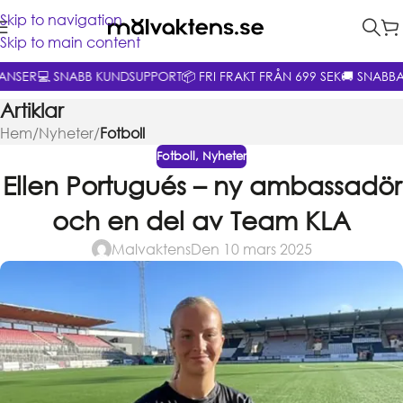
Skip to navigation
Skip to main content
ANSER
💻 SNABB KUNDSUPPORT
📦 FRI FRAKT FRÅN 699 SEK
🚚 SNABBA
Artiklar
Hem
/
Nyheter
/
Fotboll
Fotboll
,
Nyheter
Ellen Portugués – ny ambassadör
och en del av Team KLA
Malvaktens
Den 10 mars 2025