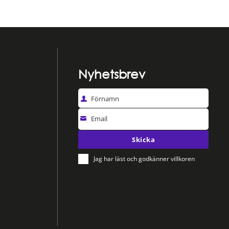
Nyhetsbrev
Förnamn
Email
Skicka
Jag har läst och godkänner villkoren