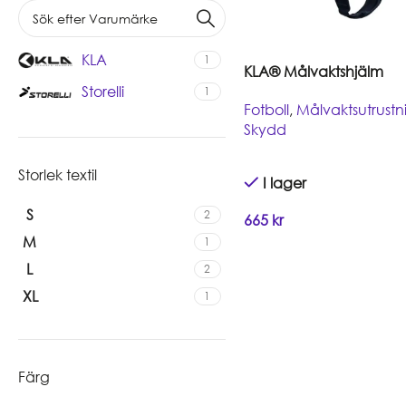
KLA
1
KLA® Målvaktshjälm
Storelli
1
Fotboll
,
Målvaktsutrustn
Skydd
Storlek textil
I lager
S
2
665
kr
M
1
L
2
XL
1
Färg