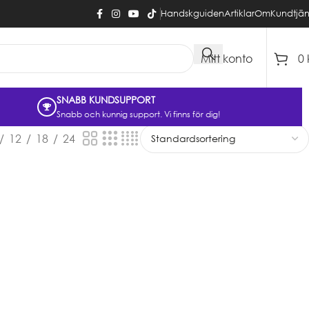
Handskguiden
Artiklar
Om
Kundtjän
Mitt konto
0
SNABB KUNDSUPPORT
Snabb och kunnig support. Vi finns för dig!
12
18
24