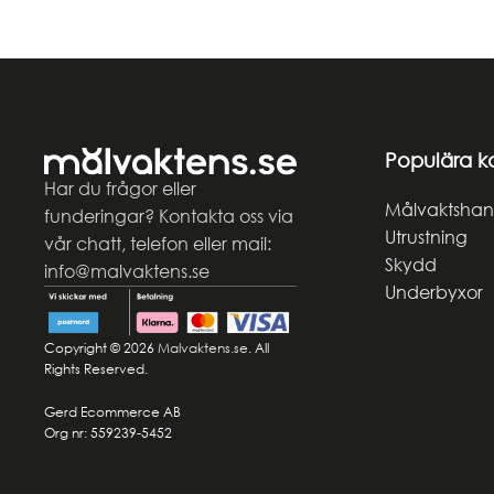
Read more
Populära k
Har du frågor eller
Målvaktshan
funderingar? Kontakta oss via
Utrustning
vår chatt, telefon eller mail:
Skydd
info@malvaktens.se
Underbyxor
Copyright © 2026
Malvaktens.se
. All
Rights Reserved.
Gerd Ecommerce AB
Org nr: 559239-5452