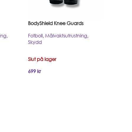
BodyShield Knee Guards
ing
,
Fotboll
,
Målvaktsutrustning
,
Skydd
Slut på lager
699
kr