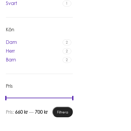
Svart
1
Kön
Dam
2
Herr
2
Barn
2
Pris
Pris:
660 kr
—
700 kr
Filtrera