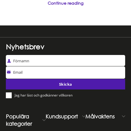
Continue reading
Nyhetsbrev
Förnamn
Email
Skicka
Jag har läst och godkänner villkoren
Populära
Kundsupport
Målvaktens
kategorier