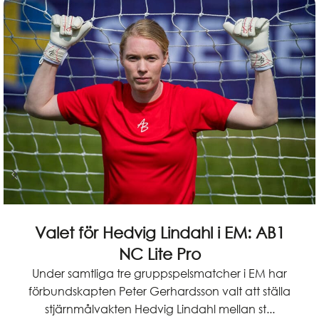
Valet för Hedvig Lindahl i EM: AB1
NC Lite Pro
Under samtliga tre gruppspelsmatcher i EM har
förbundskapten Peter Gerhardsson valt att ställa
stjärnmålvakten Hedvig Lindahl mellan st...