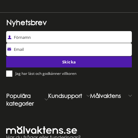
Nyhetsbrev
Förnamn
Email
Skicka
Jag har läst och godkänner villkoren
Populära
Kundsupport
Målvaktens
kategorier
Har du frågor eller funderingar?