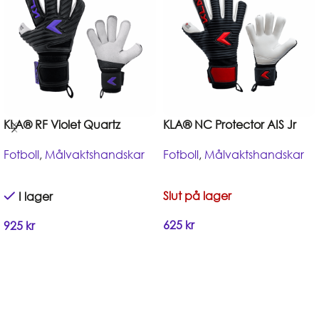
KLA® RF Violet Quartz
KLA® NC Protector AIS Jr
Fotboll
,
Målvaktshandskar
Fotboll
,
Målvaktshandskar
Slut på lager
I lager
625
kr
925
kr
Handla
Handla