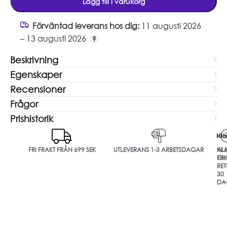
Lägg till i varukorg
Förväntad leverans hos dig:
11 augusti 2026
– 13 augusti 2026
Beskrivning
Egenskaper
Recensioner
Frågor
Prishistorik
FRI FRAKT FRÅN 699 SEK
UTLEVERANS 1-3 ARBETSDAGAR
ALL
KL
FRI
CH
RET
30
DA