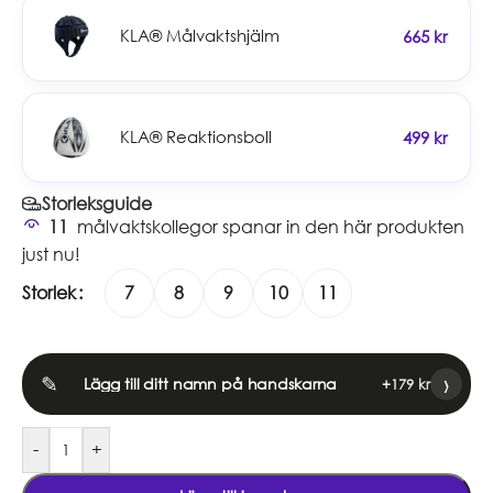
KLA® Målvaktshjälm
665
kr
KLA® Reaktionsboll
499
kr
Storleksguide
11
målvaktskollegor spanar in den här produkten
just nu!
Storlek
7
8
9
10
11
›
✎
Lägg till ditt namn på handskarna
+
179
kr
-
+