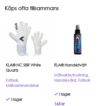
Köps ofta tillsammans
KLA® NC SBR White
KLA® Handsktvätt
Quartz
Målvaktsutrustning
,
Fotboll
,
Handskvård
,
Fotboll
Målvaktshandskar
I lager
I lager
165
kr