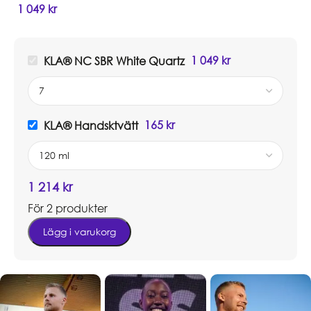
1 049
kr
1 049
kr
KLA® NC SBR White Quartz
165
kr
KLA® Handsktvätt
1 214
kr
För 2 produkter
Lägg i varukorg