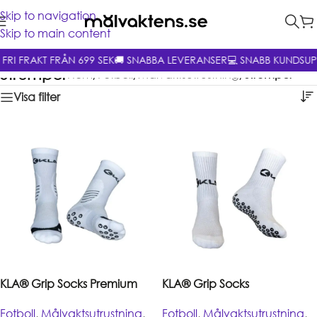
Skip to navigation
Skip to main content
 FRI FRAKT FRÅN 699 SEK
🚚 SNABBA LEVERANSER
💻 SNABB KUNDSU
Strumpor
Hem
/
Fotboll
/
Målvaktsutrustning
/
Strumpor
Visa filter
KLA® Grip Socks Premium
KLA® Grip Socks
Fotboll
,
Målvaktsutrustning
,
Fotboll
,
Målvaktsutrustning
,