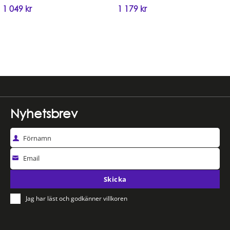
1 049
kr
1 179
kr
Handla
Handla
Nyhetsbrev
Förnamn
Email
Skicka
Jag har läst och godkänner villkoren