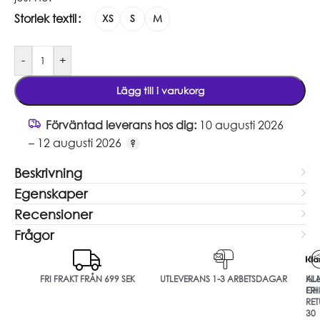
Storlek textil
XS
S
M
-
+
Lägg till i varukorg
Förväntad leverans hos dig:
10 augusti 2026
– 12 augusti 2026
Beskrivning
Egenskaper
Recensioner
Frågor
FRI FRAKT FRÅN 699 SEK
UTLEVERANS 1-3 ARBETSDAGAR
ALL
KL
FRI
CH
RET
30