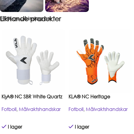
Liknande produkter
Följ oss på Instagram
KLA® NC SBR White Quartz
KLA® NC Heritage
Fotboll
,
Målvaktshandskar
Fotboll
,
Målvaktshandskar
I lager
I lager