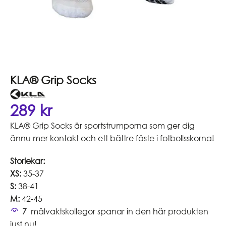
KLA® Grip Socks
289
kr
KLA® Grip Socks är sportstrumporna som ger dig
ännu mer kontakt och ett bättre fäste i fotbollsskorna!
Storlekar:
XS:
35-37
S:
38-41
M:
42-45
7
målvaktskollegor spanar in den här produkten
just nu!