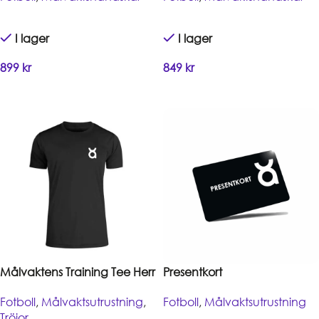
I lager
I lager
899
kr
849
kr
Handla
Handla
Målvaktens Training Tee Herr
Presentkort
Fotboll
,
Målvaktsutrustning
,
Fotboll
,
Målvaktsutrustning
Tröjor