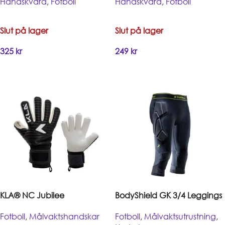
Handskvård
,
Fotboll
Handskvård
,
Fotboll
Slut på lager
Slut på lager
325
kr
249
kr
Handla
Handla
KLA® NC Jubilee
BodyShield GK 3/4 Leggings
Fotboll
,
Målvaktshandskar
Fotboll
,
Målvaktsutrustning
,