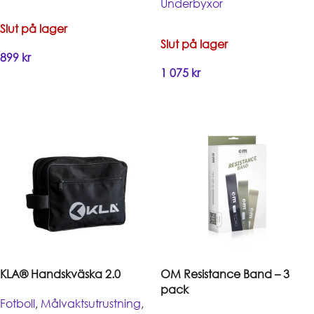
Underbyxor
Slut på lager
Slut på lager
899
kr
1 075
kr
Handla
Handla
KLA® Handskväska 2.0
OM Resistance Band – 3
pack
Fotboll
,
Målvaktsutrustning
,