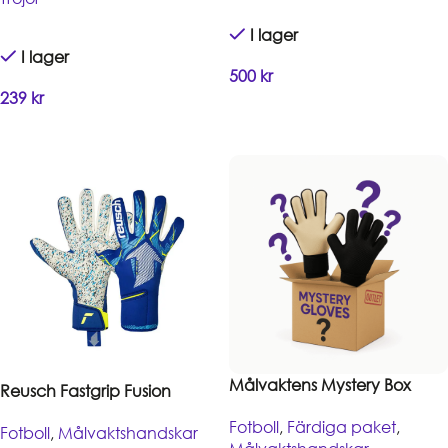
I lager
I lager
500
kr
239
kr
Lägg till i varukorg
Handla
Målvaktens Mystery Box
Reusch Fastgrip Fusion
Fotboll
,
Färdiga paket
,
Fotboll
,
Målvaktshandskar