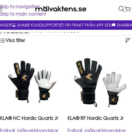
Skip to navigation
Skip to main content
ANSER
💻 SNABB KUNDSUPPORT
📦 FRI FRAKT FRÅN 699 SEK
🚚 SNABBA
Produkter
Hem
/
Produkter
/
Sida 6
Visa filter
KLA® NC Nordic Quartz Jr
KLA® RF Nordic Quartz Jr
Fotboll
,
Målvaktshandskar
Fotboll
,
Målvaktshandskar