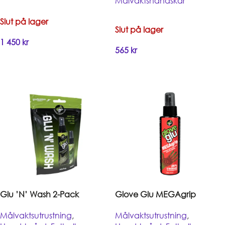
Målvaktshandskar
Slut på lager
Slut på lager
1 450
kr
565
kr
Handla
Handla
Glu ’N’ Wash 2-Pack
Glove Glu MEGAgrip
Målvaktsutrustning
,
Målvaktsutrustning
,