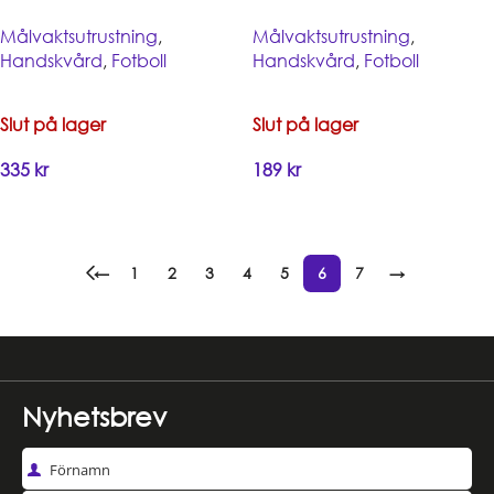
Målvaktsutrustning
,
Målvaktsutrustning
,
Handskvård
,
Fotboll
Handskvård
,
Fotboll
Slut på lager
Slut på lager
335
kr
189
kr
Handla
Handla
←
1
2
3
4
5
6
7
→
Read more
Nyhetsbrev
Förnamn