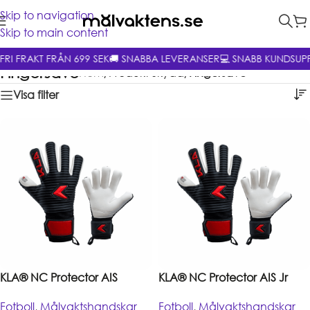
Skip to navigation
Skip to main content
📦 FRI FRAKT FRÅN 699 SEK
🚚 SNABBA LEVERANSER
💻 SNABB KUND
Fingersave
Hem
/
Produkt Skydd
/
Fingersave
Visa filter
KLA® NC Protector AIS
KLA® NC Protector AIS Jr
Fotboll
,
Målvaktshandskar
Fotboll
,
Målvaktshandskar