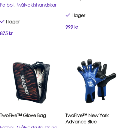
Fotboll
,
Målvaktshandskar
I lager
I lager
999
kr
875
kr
Handla
Handla
TwoFive™ Glove Bag
TwoFive™ New York
Advance Blue
Fotboll
,
Målvaktsutrustning
,