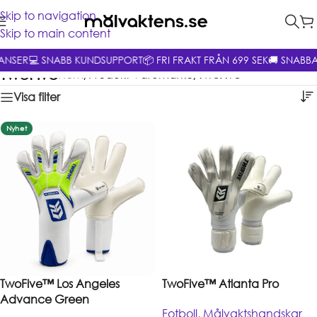
Skip to navigation
Skip to main content
ANSER
💻 SNABB KUNDSUPPORT
📦 FRI FRAKT FRÅN 699 SEK
🚚 SNABBA
TwoFive
Hem
/
Produkt Varumärke
/
TwoFive
Visa filter
Nyhet
TwoFive™ Los Angeles
TwoFive™ Atlanta Pro
Advance Green
Fotboll
,
Målvaktshandskar