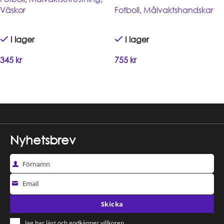
Väskor
Fotboll
,
Målvaktshandskar
I lager
I lager
345
kr
755
kr
Handla
Handla
Read more
Nyhetsbrev
Förnamn
Email
Skicka
Jag har läst och godkänner villkoren