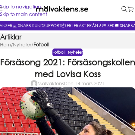
Skip to navigation
Skip to main content
ANSER
💻 SNABB KUNDSUPPORT
📦 FRI FRAKT FRÅN 699 SEK
🚚 SNABB
Artiklar
Hem
/
Nyheter
/
Fotboll
Fotboll
,
Nyheter
Försäsong 2021: Försäsongskollen
med Lovisa Koss
Malvaktens
Den 14 mars 2021