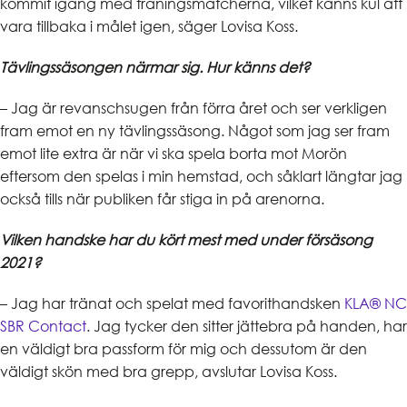
kommit igång med träningsmatcherna, vilket känns kul att
vara tillbaka i målet igen, säger Lovisa Koss.
Tävlingssäsongen närmar sig. Hur känns det?
– Jag är revanschsugen från förra året och ser verkligen
fram emot en ny tävlingssäsong. Något som jag ser fram
emot lite extra är när vi ska spela borta mot Morön
eftersom den spelas i min hemstad, och såklart längtar jag
också tills när publiken får stiga in på arenorna.
Vilken handske har du kört mest med under försäsong
2021?
– Jag har tränat och spelat med favorithandsken
KLA® NC
SBR Contact
. Jag tycker den sitter jättebra på handen, har
en väldigt bra passform för mig och dessutom är den
väldigt skön med bra grepp, avslutar Lovisa Koss.