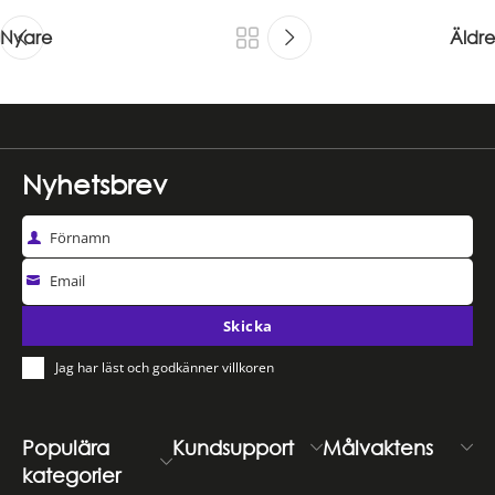
Nyare
Äldre
Nyhetsbrev
Förnamn
Email
Skicka
Jag har läst och godkänner villkoren
Populära
Kundsupport
Målvaktens
kategorier