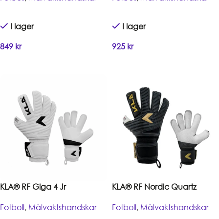
I lager
I lager
849
kr
925
kr
Handla
Handla
KLA® RF Giga 4 Jr
KLA® RF Nordic Quartz
Fotboll
,
Målvaktshandskar
Fotboll
,
Målvaktshandskar