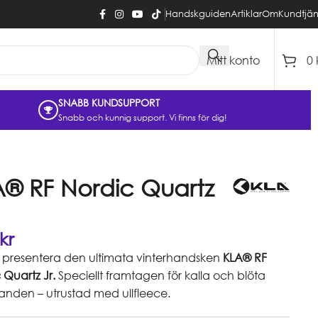
Handskguiden
Artiklar
Om
Kundtjän
Mitt konto
0
SNABB KUNDSUPPORT
Snabb och kunnig support. Vi finns för dig!
A® RF Nordic Quartz
kr
s presentera den ultimata vinterhandsken
KLA® RF
 Quartz Jr.
Speciellt framtagen för kalla och blöta
landen – utrustad med ullfleece.