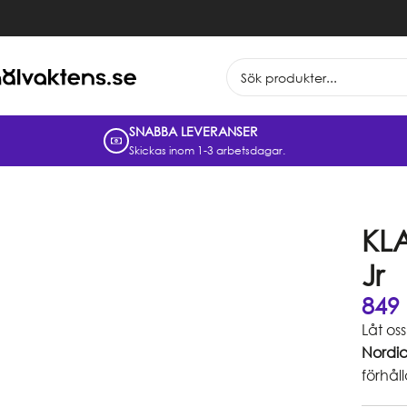
SNABBA LEVERANSER
Skickas inom 1-3 arbetsdagar.
KL
Jr
849
Låt os
Nordic
förhål