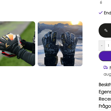
6
End
✎
-
aug
Beskr
Egen
Recen
Frågo