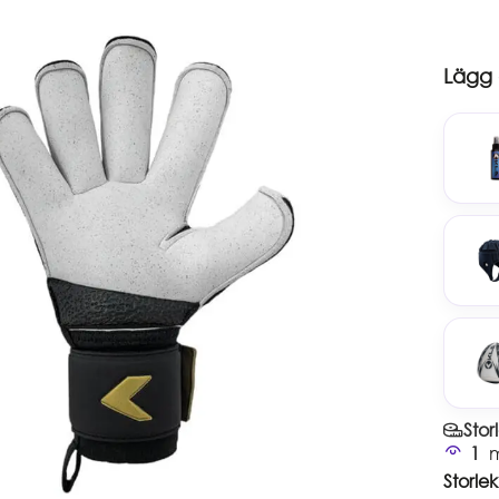
Lägg o
Stor
1
m
Storlek