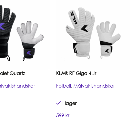
olet Quartz
KLA® RF Giga 4 Jr
lvaktshandskar
Fotboll
,
Målvaktshandskar
I lager
599
kr