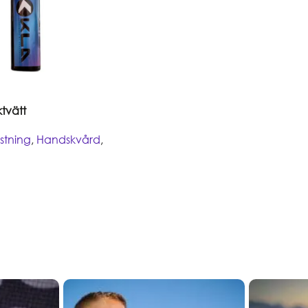
tvätt
stning
,
Handskvård
,