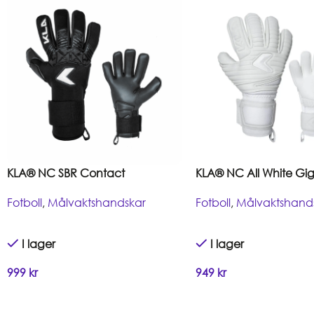
KLA® NC SBR Contact
KLA® NC All White Gi
Fotboll
,
Målvaktshandskar
Fotboll
,
Målvaktshand
I lager
I lager
999
kr
949
kr