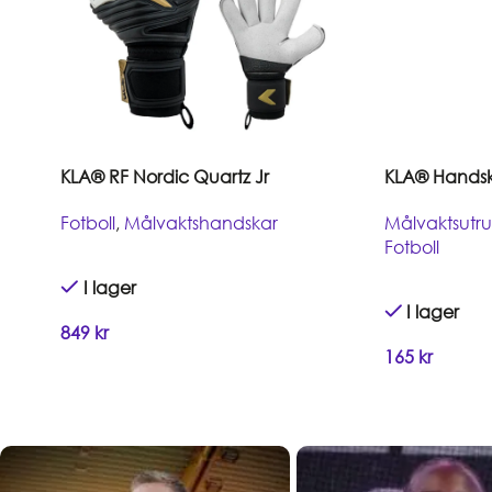
KLA® RF Nordic Quartz Jr
KLA® Handsk
Fotboll
,
Målvaktshandskar
Målvaktsutru
Fotboll
I lager
I lager
849
kr
165
kr