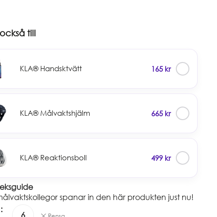
ckså till
✓
KLA® Handsktvätt
165
kr
✓
KLA® Målvaktshjälm
665
kr
✓
KLA® Reaktionsboll
499
kr
leksguide
ålvaktskollegor spanar in den här produkten just nu!
6
Rensa