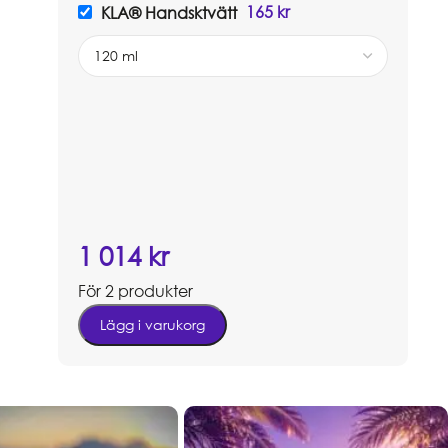
165
kr
KLA® Handsktvätt
1 014
kr
För 2 produkter
Lägg i varukorg