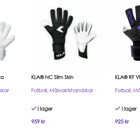
ga
KLA® NC Slim Skin
KLA® RF Vi
skar
Fotboll
,
Målvaktshandskar
Fotboll
,
Må
I lager
I lager
959
kr
925
kr