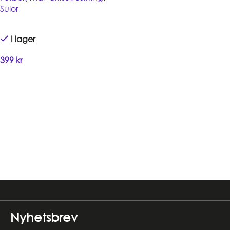
Sulor
I lager
399
kr
Handla
Read more
Nyhetsbrev