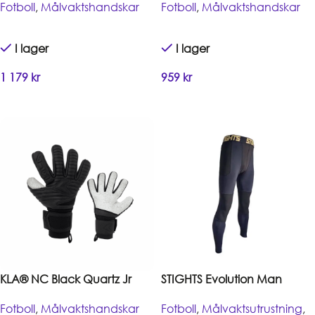
Fotboll
,
Målvaktshandskar
Fotboll
,
Målvaktshandskar
I lager
I lager
1 179
kr
959
kr
Handla
Handla
KLA® NC Black Quartz Jr
STIGHTS Evolution Man
Fotboll
,
Målvaktshandskar
Fotboll
,
Målvaktsutrustning
,