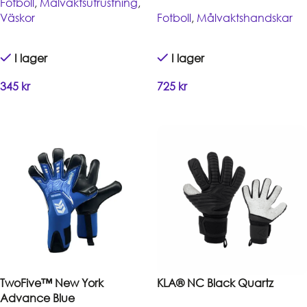
Fotboll
,
Målvaktsutrustning
,
Väskor
Fotboll
,
Målvaktshandskar
I lager
I lager
345
kr
725
kr
Handla
Handla
TwoFive™ New York
KLA® NC Black Quartz
Advance Blue