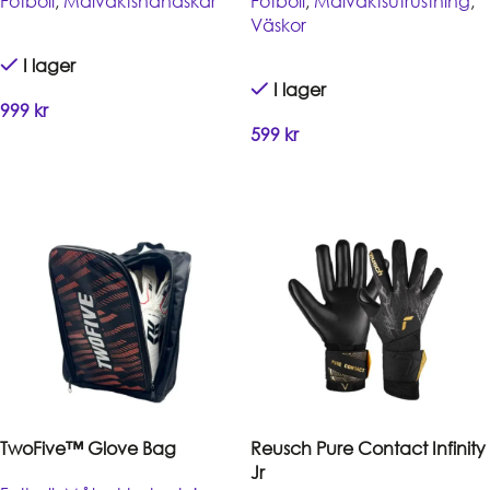
Fotboll
,
Målvaktshandskar
Fotboll
,
Målvaktsutrustning
,
Väskor
I lager
I lager
999
kr
599
kr
Handla
Handla
TwoFive™ Glove Bag
Reusch Pure Contact Infinity
Jr