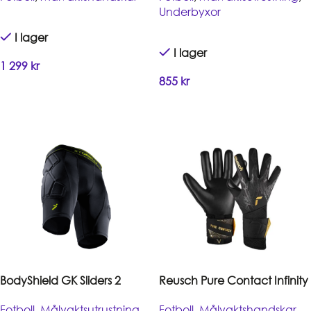
Underbyxor
I lager
I lager
1 299
kr
855
kr
Handla
Handla
BodyShield GK Sliders 2
Reusch Pure Contact Infinity
Fotboll
,
Målvaktsutrustning
,
Fotboll
,
Målvaktshandskar