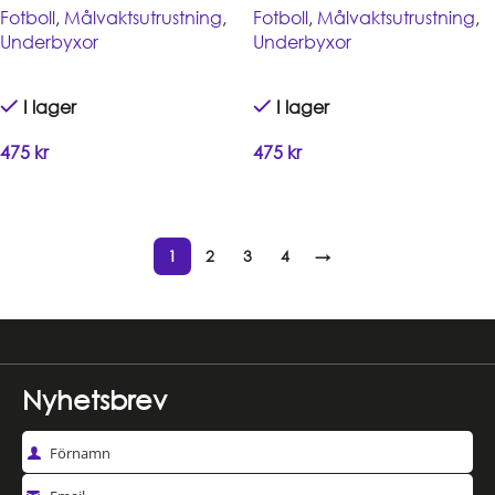
Fotboll
,
Målvaktsutrustning
,
Fotboll
,
Målvaktsutrustning
,
Underbyxor
Underbyxor
I lager
I lager
475
kr
475
kr
Handla
Handla
1
2
3
4
→
Read more
Nyhetsbrev
Förnamn