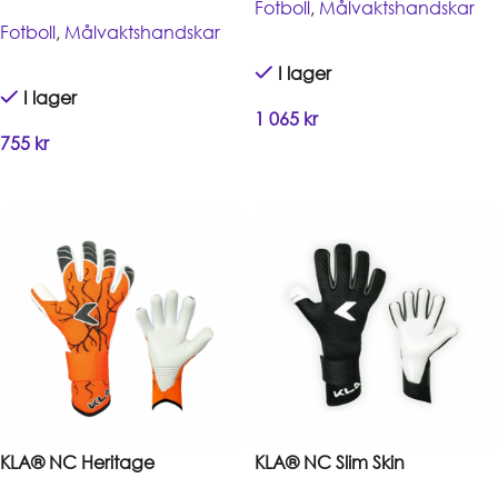
Fotboll
,
Målvaktshandskar
Fotboll
,
Målvaktshandskar
I lager
I lager
1 065
kr
755
kr
Handla
Handla
KLA® NC Heritage
KLA® NC Slim Skin