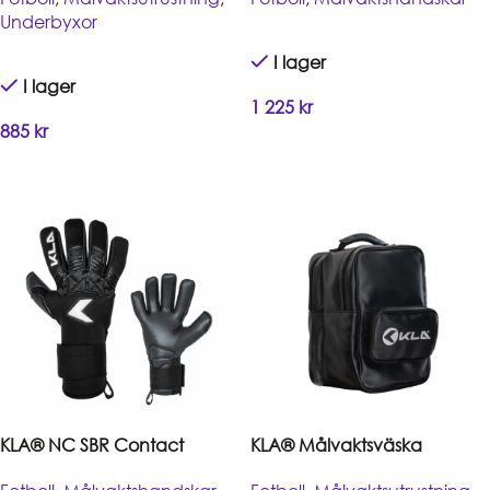
Underbyxor
I lager
I lager
1 225
kr
885
kr
Handla
Handla
KLA® NC SBR Contact
KLA® Målvaktsväska