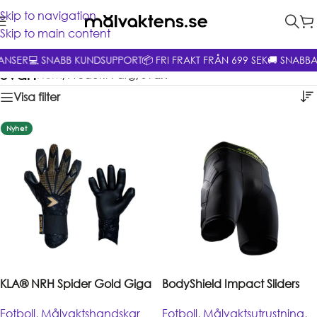
Skip to navigation
Skip to main content
ANSER
💻 SNABB KUNDSUPPORT
📦 FRI FRAKT FRÅN 699 SEK
🚚 SNABBA
Svart
Hem
/
Produkt Färg
/
Svart
Visa filter
Nyhet
KLA® NRH Spider Gold Giga
BodyShield Impact Sliders
Fotboll
,
Målvaktshandskar
Fotboll
,
Målvaktsutrustning
,