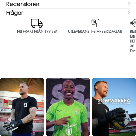
Recensioner
Frågor
FRI FRAKT FRÅN 699 SEK
UTLEVERANS 1-3 ARBETSDAGAR
ALL
KL
FRI
CH
RET
30
DA