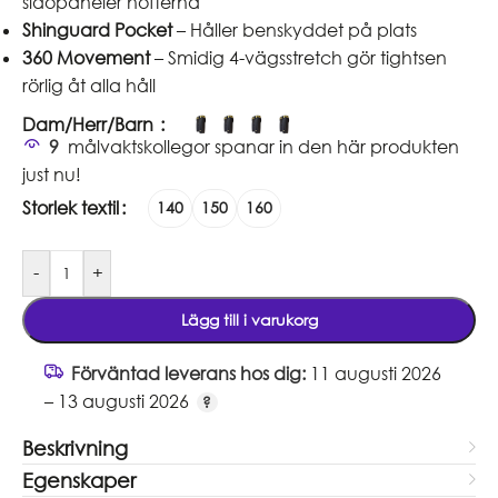
sidopaneler höfterna
Shinguard Pocket
– Håller benskyddet på plats
360 Movement
– Smidig 4-vägsstretch gör tightsen
rörlig åt alla håll
Dam/Herr/Barn
9
målvaktskollegor spanar in den här produkten
just nu!
Storlek textil
140
150
160
-
+
Lägg till i varukorg
Förväntad leverans hos dig:
11 augusti 2026
– 13 augusti 2026
Beskrivning
Egenskaper