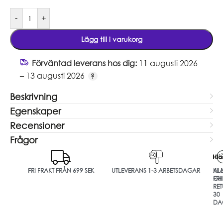
-
+
Lägg till i varukorg
Förväntad leverans hos dig:
11 augusti 2026
– 13 augusti 2026
Beskrivning
Egenskaper
Recensioner
Frågor
FRI FRAKT FRÅN 699 SEK
UTLEVERANS 1-3 ARBETSDAGAR
ALL
KL
FRI
CH
RET
30
DA