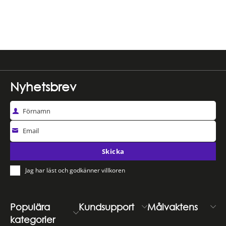
Nyhetsbrev
Förnamn
Email
Skicka
Jag har läst och godkänner villkoren
Populära
Kundsupport
Målvaktens
kategorier