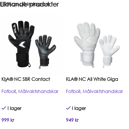
Liknande produkter
Följ oss på Instagram
KLA® NC SBR Contact
KLA® NC All White Giga
Fotboll
,
Målvaktshandskar
Fotboll
,
Målvaktshandskar
I lager
I lager
999
kr
949
kr
Handla
Handla