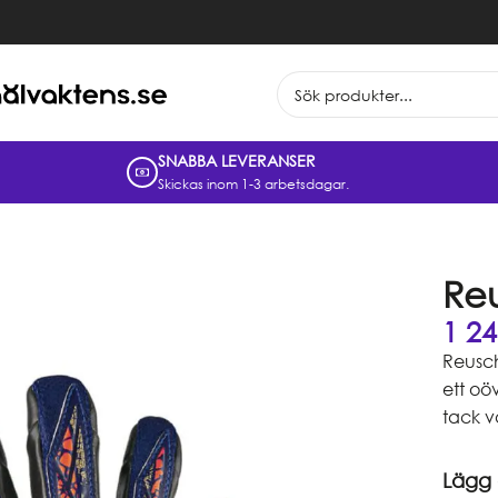
SNABBA LEVERANSER
Skickas inom 1-3 arbetsdagar.
Reu
1 2
Reusch
ett oö
tack v
Lägg o