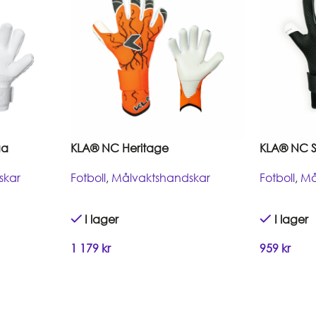
ga
KLA® NC Heritage
KLA® NC Sl
skar
Fotboll
,
Målvaktshandskar
Fotboll
,
Må
I lager
I lager
1 179
kr
959
kr