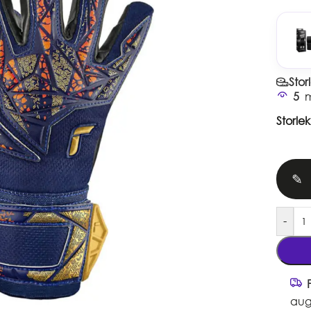
Stor
5
m
Storlek
✎
-
aug