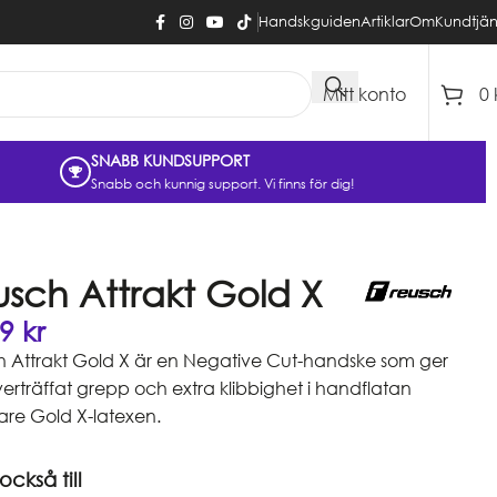
Handskguiden
Artiklar
Om
Kundtjän
Mitt konto
0
SNABB KUNDSUPPORT
Snabb och kunnig support. Vi finns för dig!
sch Attrakt Gold X
49
kr
 Attrakt Gold X är en Negative Cut-handske som ger
verträffat grepp och extra klibbighet i handflatan
are Gold X-latexen.
ckså till