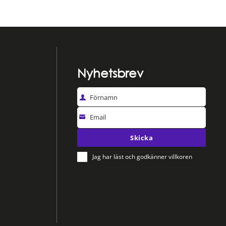
Nyhetsbrev
Förnamn
Email
Skicka
Jag har läst och godkänner villkoren