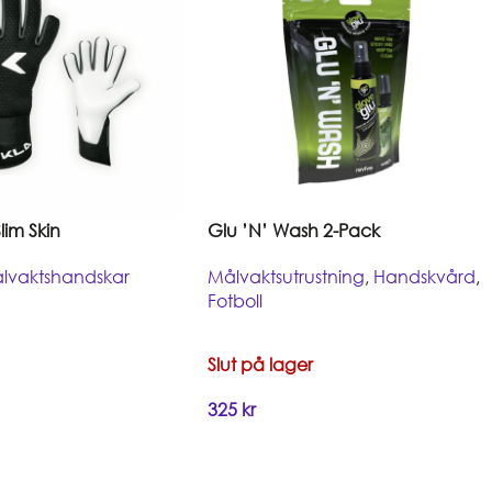
im Skin
Glu ’N’ Wash 2-Pack
lvaktshandskar
Målvaktsutrustning
,
Handskvård
,
Fotboll
Slut på lager
325
kr