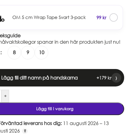
✓
OM 5 cm Wrap Tape Svart 3-pack
99
kr
leksguide
ålvaktskollegor spanar in den här produkten just nu!
8
9
10
›
Lägg till ditt namn på handskarna
+
179
kr
+
Lägg till i varukorg
Förväntad leverans hos dig:
11 augusti 2026 – 13
usti 2026