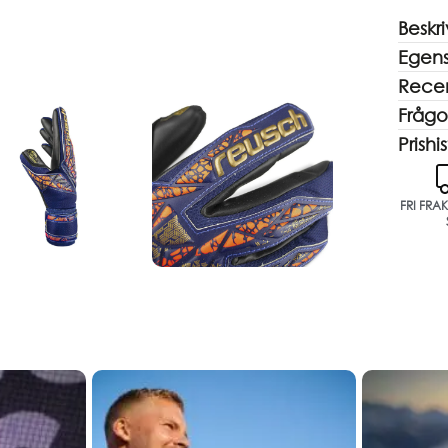
Beskr
Egen
Recen
Frågo
Prishis
FRI FRA