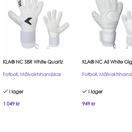
KLA® NC SBR White Quartz
KLA® NC All White Gi
Fotboll
,
Målvaktshandskar
Fotboll
,
Målvaktshand
I lager
I lager
1 049
kr
949
kr