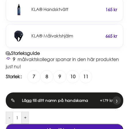
KLA® Handsktvätt
165
kr
KLA® Målvaktshjälm
665
kr
Storleksguide
9
målvaktskollegor spanar in den här produkten
just nu!
Storlek
7
8
9
10
11
›
✎
Lägg till ditt namn på handskarna
+
179
kr
-
+