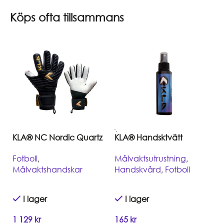
Köps ofta tillsammans
KLA® NC Nordic Quartz
KLA® Handsktvätt
Fotboll
,
Målvaktsutrustning
,
Målvaktshandskar
Handskvård
,
Fotboll
I lager
I lager
1 129
kr
165
kr