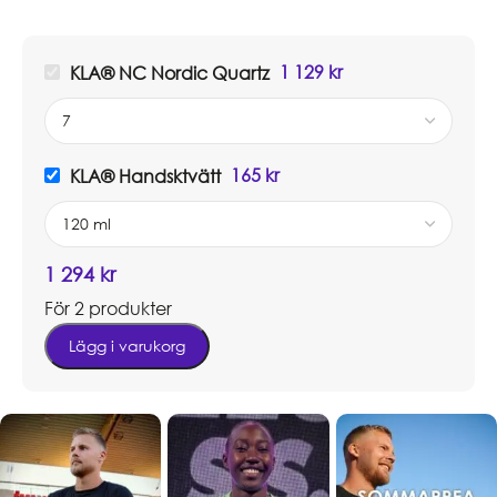
1 129
kr
KLA® NC Nordic Quartz
165
kr
KLA® Handsktvätt
1 294
kr
För 2 produkter
Lägg i varukorg