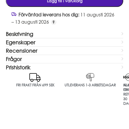
Lägg till i varukorg
Förväntad leverans hos dig:
11 augusti 2026
– 13 augusti 2026
Beskrivning
Egenskaper
Recensioner
Frågor
Prishistorik
FRI FRAKT FRÅN 699 SEK
UTLEVERANS 1-3 ARBETSDAGAR
ALL
KL
FRI
CH
RET
30
DA