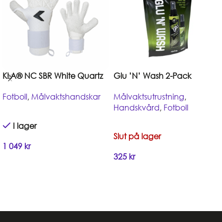
KLA® NC SBR White Quartz
Glu ’N’ Wash 2-Pack
Fotboll
,
Målvaktshandskar
Målvaktsutrustning
,
Handskvård
,
Fotboll
I lager
Slut på lager
1 049
kr
325
kr
Handla
Handla