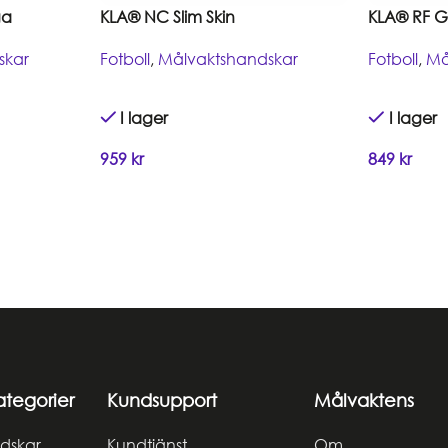
ga
KLA® NC Slim Skin
KLA® RF G
skar
Fotboll
,
Målvaktshandskar
Fotboll
,
Må
I lager
I lager
959
kr
849
kr
ategorier
Kundsupport
Målvaktens
dskar
Kundtjänst
Om