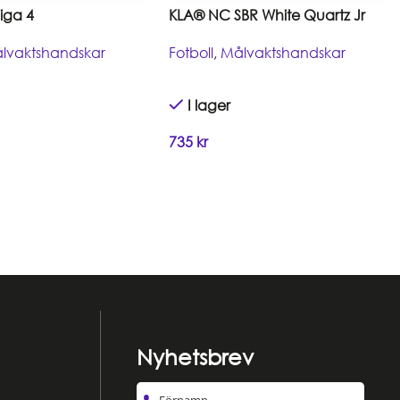
iga 4
KLA® NC SBR White Quartz Jr
lvaktshandskar
Fotboll
,
Målvaktshandskar
I lager
735
kr
Nyhetsbrev