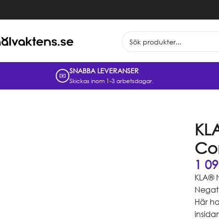
SNABBA LEVERANSER
Skickas inom 1-3 arbetsdagar.
KL
Co
1 0
KLA® 
Negati
Här ha
insida