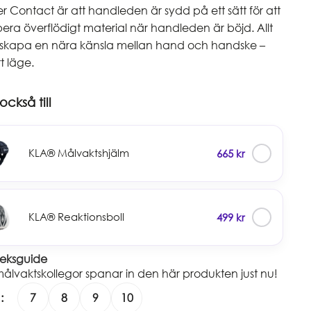
r Contact är att handleden är sydd på ett sätt för att
era överflödigt material när handleden är böjd. Allt
t skapa en nära känsla mellan hand och handske –
t läge.
ckså till
✓
KLA® Målvaktshjälm
665
kr
✓
KLA® Reaktionsboll
499
kr
leksguide
ålvaktskollegor spanar in den här produkten just nu!
7
8
9
10