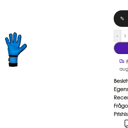
✎
-
aug
Beskr
Egen
Recen
Frågo
Prishis