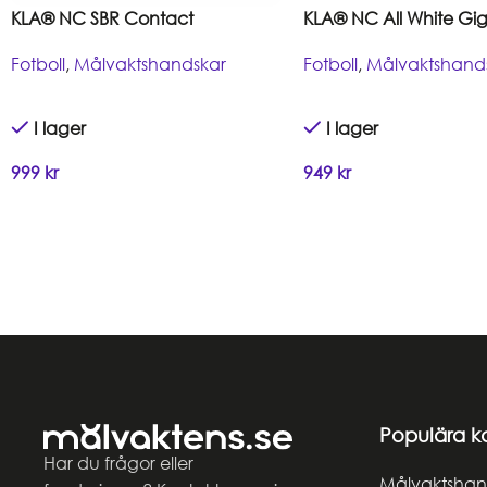
KLA® NC SBR Contact
KLA® NC All White Gi
Fotboll
,
Målvaktshandskar
Fotboll
,
Målvaktshand
I lager
I lager
999
kr
949
kr
Populära k
Har du frågor eller
Målvaktshan