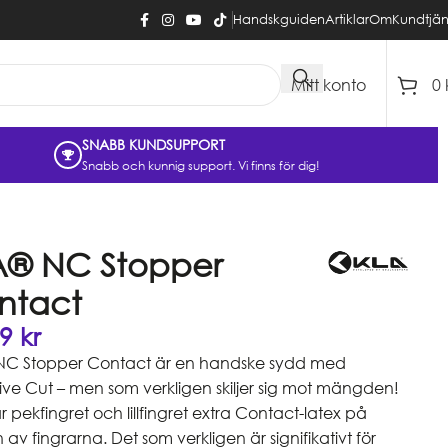
Handskguiden
Artiklar
Om
Kundtjän
Mitt konto
0
SNABB KUNDSUPPORT
Snabb och kunnig support. Vi finns för dig!
A® NC Stopper
ntact
99
kr
NC Stopper Contact är en handske sydd med
ve Cut – men som verkligen skiljer sig mot mängden!
r pekfingret och lillfingret extra Contact-latex på
n av fingrarna. Det som verkligen är signifikativt för