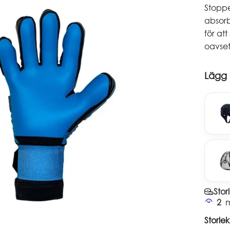
Stoppe
absorb
för at
oavset
Lägg o
Stor
2
m
Storlek